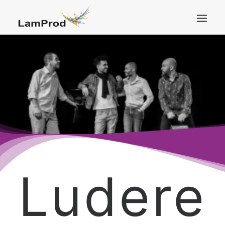
ACCUEIL
ARTISTES & CRÉATIONS
PRESTATIONS
LABEL
A PROPOS
RÉALISATIONS
CONTACT
Ludere