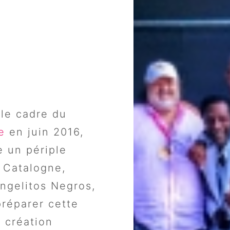
 le cadre du
e
en juin 2016,
e un périple
 Catalogne,
Angelitos Negros,
préparer cette
e création