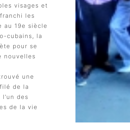
ples visages et
franchi les
e au 19e siècle
ro-cubains, la
nète pour se
e nouvelles
trouvé une
ilé de la
 l’un des
es de la vie