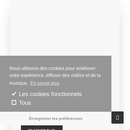
Batucada des Mille
Nous utilisons des cookies pour améliorer
votre expérience, diffuser des vidéos et de la
L’objectif de la Batucada
musique.
En savoir plus
des Mille fut de réunir
Les cookies fonctionnels
plus de 1000 musiciens
Tous
néophytes...
Enregistrer les préférences