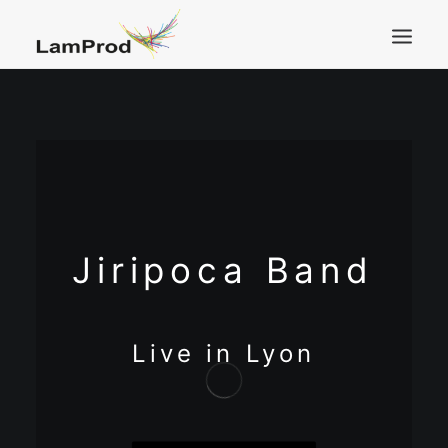
ACCUEIL
ARTISTES & CRÉATIONS
PRESTATIONS
LABEL
A PROPOS
Jiripoca
Band
RÉALISATIONS
CONTACT
Live
in
Lyon