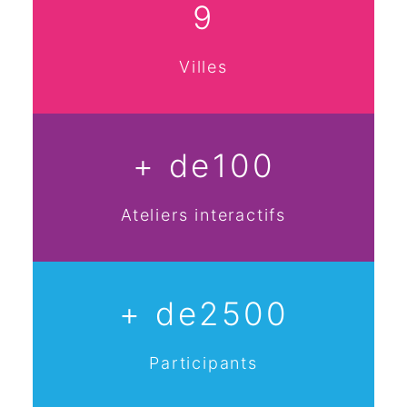
9
Villes
+ de
100
Ateliers interactifs
+ de
2500
Participants